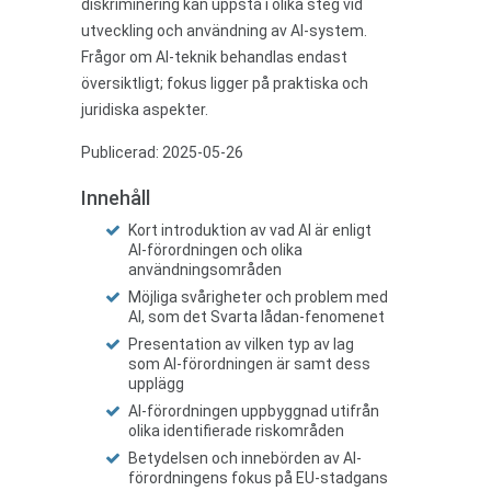
diskriminering kan uppstå i olika steg vid
utveckling och användning av AI-system.
Frågor om AI-teknik behandlas endast
översiktligt; fokus ligger på praktiska och
juridiska aspekter.
Publicerad: 2025-05-26
Innehåll
Kort introduktion av vad AI är enligt
AI-förordningen och olika
användningsområden
Möjliga svårigheter och problem med
AI, som det Svarta lådan-fenomenet
Presentation av vilken typ av lag
som AI-förordningen är samt dess
upplägg
AI-förordningen uppbyggnad utifrån
olika identifierade riskområden
Betydelsen och innebörden av AI-
förordningens fokus på EU-stadgans