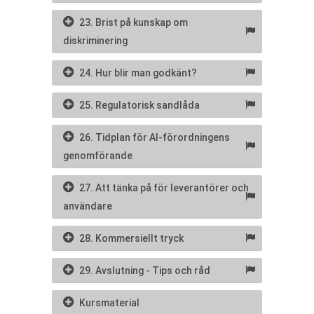
23. Brist på kunskap om
diskriminering
24. Hur blir man godkänt?
25. Regulatorisk sandlåda
26. Tidplan för AI-förordningens
genomförande
27. Att tänka på för leverantörer och
användare
28. Kommersiellt tryck
29. Avslutning - Tips och råd
Kursmaterial