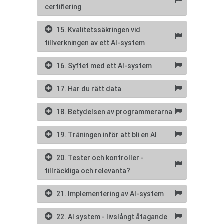
certifiering
15. Kvalitetssäkringen vid
tillverkningen av ett AI-system
16. Syftet med ett AI-system
17. Har du rätt data
18. Betydelsen av programmerarna
19. Träningen inför att bli en AI
20. Tester och kontroller -
tillräckliga och relevanta?
21. Implementering av AI-system
22. AI system - livslångt åtagande