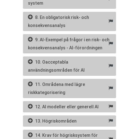
system
8. En obligatorisk risk- och
konsekvensanalys
9. AI-Exempel på frågor i en risk- och
konsekvensanalys - AI-förordningen
10. Oacceptabla
användningsområden för AI
11. Områdena med lägre
riskkategorisering
12. AI modeller eller generell AI
13. Högriskområden
14. Krav för högrisksystem för