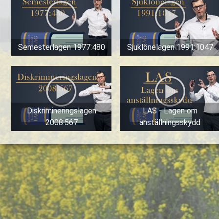
Semesterlagen 1977:480
Sjuklönelagen 1991:1047
Diskrimineringslagen
LAS - Lagen om
2008:567
anställningsskydd