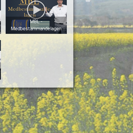
MBL -
Medbestämmandelagen