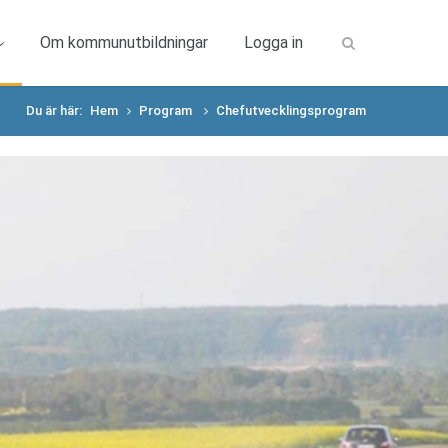
Om kommunutbildningar
Logga in
Du är här:
Hem
Program
Chefutvecklingsprogram