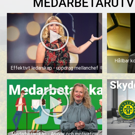
MEDARBETARUTV
Hållbar k
Effektivt ledarskap - uppdrag mellanchef
Medarbetarskap - Ansvar och motivation
S