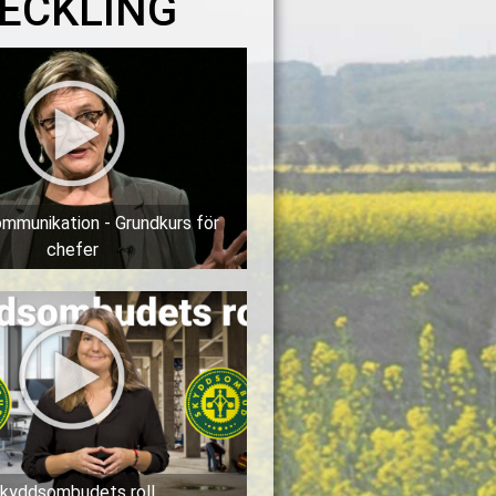
ECKLING
ommunikation - Grundkurs för
chefer
kyddsombudets roll