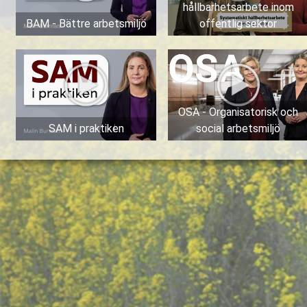
hållbarhetsarbete inom
BAM - Bättre arbetsmiljö
offentlig sektor
OSA - Organisatorisk och
SAM i praktiken
social arbetsmiljö