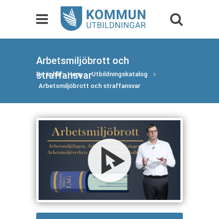
Arbetsmiljöbrott och
straffansvar
Du är här:
Hem
Utbildningskatalog
Arbetsmiljöbrott och straffansvar