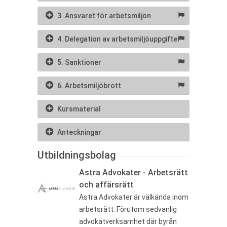
3. Ansvaret för arbetsmiljön
4. Delegation av arbetsmiljöuppgifter
5. Sanktioner
6. Arbetsmiljöbrott
Kursmaterial
Anteckningar
Utbildningsbolag
Astra Advokater - Arbetsrätt
och affärsrätt
Astra Advokater är välkända inom
arbetsrätt. Förutom sedvanlig
advokatverksamhet där byrån