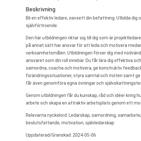
Beskrivning
Bli en effektiv ledare, oavsett din befattning. Utbilda dig 
självförtroende.
Den här utbildningen riktar sig till dig som är projektleda
på annat sätt har ansvar för att leda och motivera medarb
verksamhetsmålen. Utbildningen förser dig med nödvändi
ansvaret som din roll innebär. Du får lära dig effektiva 
samordna, coacha och motivera, ge konstruktiv feedback,
förändringssituationer, styra samtal och möten samt ge
får även genomföra egna övningar och självskattningste
Genom utbildningen får du kunskap, råd och idéer kring hu
arbete och skapa en attraktiv arbetsplats genom ett mot
Relevanta nyckelord: Ledarskap, samordning, samarbete,
beslutsfattande, motivation, självledarskap
Uppdaterad/Granskad: 2024-05-06