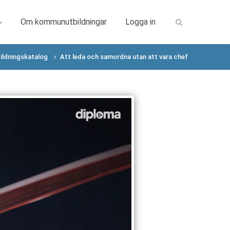
Om kommunutbildningar
Logga in
ildningskatalog
Att leda och samordna utan att vara chef