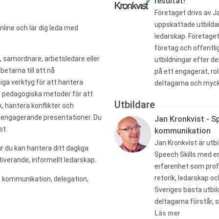
resultat!
Företaget drivs av J
uppskattade utbilda
online och lär dig leda med
ledarskap. Företaget
företag och offentl
re, samordnare, arbetsledare eller
utbildningar efter 
etarna till att nå
på ett engagerat, rol
ga verktyg för att hantera
deltagarna och mycke
och pedagogiska metoder för att
Utbildare
 hantera konflikter och
 engagerande presentationer. Du
Jan Kronkvist - Sp
st.
kommunikation
Jan Kronkvist är utb
r du kan hantera ditt dagliga
Speech Skills med e
iverande, informellt ledarskap.
erfarenhet som profe
retorik, ledarskap 
 kommunikation, delegation,
Sveriges bästa utbi
deltagarna förstår, s
Läs mer