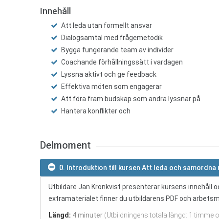
Innehåll
Att leda utan formellt ansvar
Dialogsamtal med frågemetodik
Bygga fungerande team av individer
Coachande förhållningssätt i vardagen
Lyssna aktivt och ge feedback
Effektiva möten som engagerar
Att föra fram budskap som andra lyssnar på
Hantera konflikter och
Delmoment
0. Introduktion till kursen Att leda och samordna 
Utbildare Jan Kronkvist presenterar kursens innehåll 
extramaterialet finner du utbildarens PDF och arbetsm
Längd:
4 minuter
(Utbildningens totala längd: 1 timme 