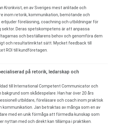
an Kronkvist, en av Sveriges mest anlitade och
re inom retorik, kommunikation, bemötande och
 erbjuder föreläsning, coachning och utbildningar för
ig sektor. Deras spetskompetens är att anpassa
deltagarnas och beställarens behov och genomföra dem
igt och resultatinriktat sätt. Mycket feedback till
t ROI till kundföretagen.
ecialiserad på retorik, ledarskap och
ildad till International Competent Communicator och
n bakgrund som skådespelare. Han har över 20 års
ssionell utbildare, föreläsare och coach inom praktisk
och kommunikation. Jan betraktas av många som en av
ldare med en unik förmåga att förmedla kunskap som
er nyttan med och direkt kan tillämpa i praktiken.