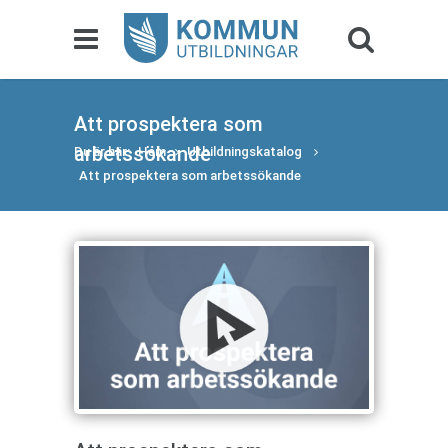
Att prospektera som
arbetssökande
Du är här:
Hem
Utbildningskatalog
Att prospektera som arbetssökande