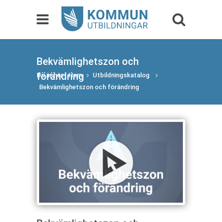
Bekvämlighetszon och
förändring
Du är här:
Hem
Utbildningskatalog
Bekvämlighetszon och förändring