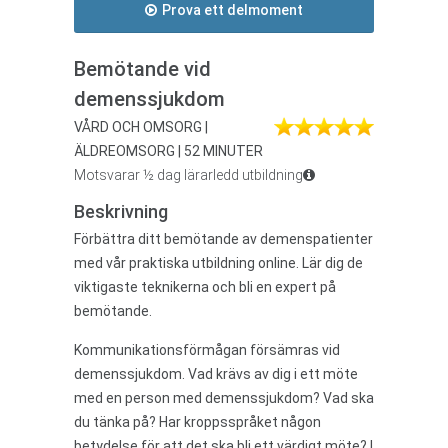
Prova ett delmoment
Bemötande vid
demenssjukdom
VÅRD OCH OMSORG |
ÄLDREOMSORG | 52 MINUTER
Motsvarar ½ dag lärarledd utbildning
Beskrivning
Förbättra ditt bemötande av demenspatienter
med vår praktiska utbildning online. Lär dig de
viktigaste teknikerna och bli en expert på
bemötande.
Kommunikationsförmågan försämras vid
demenssjukdom. Vad krävs av dig i ett möte
med en person med demenssjukdom? Vad ska
du tänka på? Har kroppsspråket någon
betydelse för att det ska bli ett värdigt möte? I