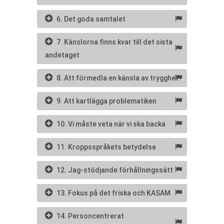
6. Det goda samtalet
7. Känslorna finns kvar till det sista
andetaget
8. Att förmedla en känsla av trygghet
9. Att kartlägga problematiken
10. Vi måste veta när vi ska backa
11. Kroppsspråkets betydelse
12. Jag-stödjande förhållningssätt
13. Fokus på det friska och KASAM
14. Personcentrerat