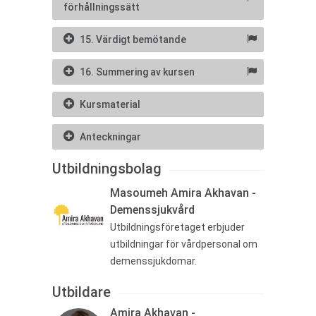
förhållningssätt
15. Värdigt bemötande
16. Summering av kursen
Kursmaterial
Anteckningar
Utbildningsbolag
Masoumeh Amira Akhavan -
Demenssjukvård
Utbildningsföretaget erbjuder
utbildningar för vårdpersonal om
demenssjukdomar.
Utbildare
Amira Akhavan -