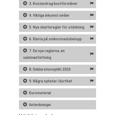
3. Kostavdrag kostförmåner
4. Viktiga inkomst nivåer
5. Nya skatteregler för utdelning
6. Ränta på omkostnadsbelopp
7. De nya reglerna, en
sammanfattning
8. Deklarationsplikt 2026
9. Några nyheter i korthet
Kursmaterial
Anteckningar