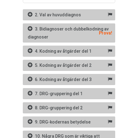
2. Val av huvuddiagnos
3. Bidiagnoser och dubbelkodning av
Prova!
diagnoser
4. Kodning av åtgärder del 1
5. Kodning av åtgärder del 2
6. Kodning av åtgärder del 3
7. DRG-gruppering del 1
8. DRG-gruppering del 2
9. DRG-kodernas betydelse
10. Några DRG som är viktiga att