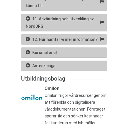
känna till
11. Användning och utveckling av
NordDRG
12. Hur hämtar vi mer information?
Kursmaterial
Anteckningar
Utbildningsbolag
Omilon
Omilon frigör vårdresurser genom
att förenkla och digitalisera
vårddokumentationen. Företaget
sparar tid och sänker kostnader
för kunderna med bibehållen