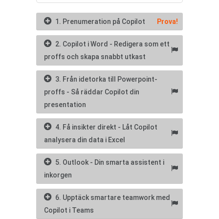
1. Prenumeration på Copilot
Prova!
2. Copilot i Word - Redigera som ett
proffs och skapa snabbt utkast
3. Från idetorka till Powerpoint-
proffs - Så räddar Copilot din
presentation
4. Få insikter direkt - Låt Copilot
analysera din data i Excel
5. Outlook - Din smarta assistent i
inkorgen
6. Upptäck smartare teamwork med
Copilot i Teams