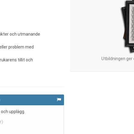
flikter och utmanande
 eller problem med
Utbildningen ger
ukarens tillit och
e
 och upplägg.
r)