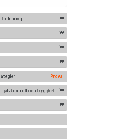
sförklaring
rategier
Prova!
 självkontroll och trygghet