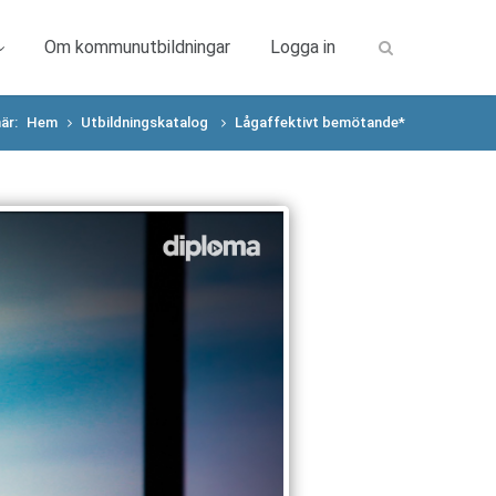
Om kommunutbildningar
Logga in
är:
Hem
Utbildningskatalog
Lågaffektivt bemötande*