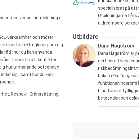
Kunskapsboken är ut
specialiserat på att
Utbildningarna håll
oner med vår onlineutbildning i
äldreomsorg och per
Utbildare
er SoL-verksamhet och möter
lem med affektreglering lära dig
Dana Hagström - 
la råd i hur du kan använda
Dana Hagström är psy
åer, förhindra att konflikter
certifierad handleda
 dig hur utmanande beteenden
riskbedömningsinstru
undar sig i samt hur du kan
boken
Rum för geme
troende.
funktionshinderområ
bland annat tydligg
rhet, Respekt, Gränssättning,
beteenden och delak