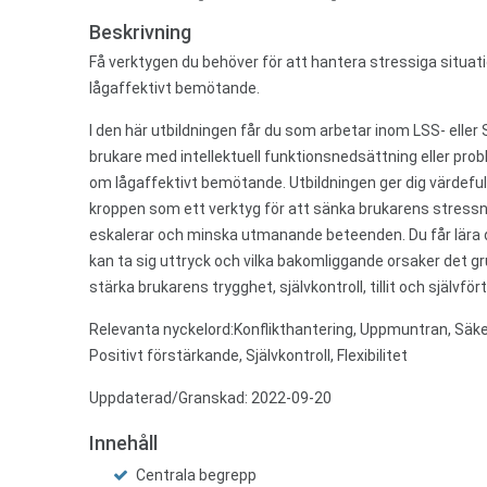
Beskrivning
Få verktygen du behöver för att hantera stressiga situati
lågaffektivt bemötande.
I den här utbildningen får du som arbetar inom LSS- ell
brukare med intellektuell funktionsnedsättning eller prob
om lågaffektivt bemötande. Utbildningen ger dig värdeful
kroppen som ett verktyg för att sänka brukarens stressniv
eskalerar och minska utmanande beteenden. Du får lära
kan ta sig uttryck och vilka bakomliggande orsaker det gr
stärka brukarens trygghet, självkontroll, tillit och självför
Relevanta nyckelord:Konflikthantering, Uppmuntran, Säke
Positivt förstärkande, Självkontroll, Flexibilitet
Uppdaterad/Granskad: 2022-09-20
Innehåll
Centrala begrepp