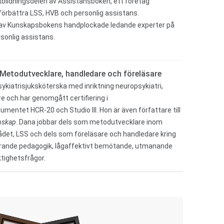
bildningsdelen av Assistansboken, ett företag
 förbättra LSS, HVB och personlig assistans.
s av Kunskapsbokens handplockade ledande experter på
sonlig assistans.
Metodutvecklare, handledare och föreläsare
kiatrisjuksköterska med inriktning neuropsykiatri,
re och har genomgått certifiering i
mentet HCR-20 och Studio III. Hon är även författare till
nskap
. Dana jobbar dels som metodutvecklare inom
det, LSS och dels som föreläsare och handledare kring
örande pedagogik, lågaffektivt bemötande, utmanande
tighetsfrågor.