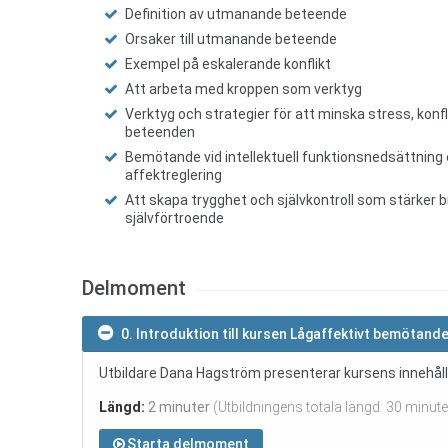
Definition av utmanande beteende
Orsaker till utmanande beteende
Exempel på eskalerande konflikt
Att arbeta med kroppen som verktyg
Verktyg och strategier för att minska stress, kon
beteenden
Bemötande vid intellektuell funktionsnedsättning
affektreglering
Att skapa trygghet och självkontroll som stärker br
självförtroende
Delmoment
0. Introduktion till kursen Lågaffektivt bemötand
Utbildare Dana Hagström presenterar kursens innehåll
Längd:
2 minuter
(Utbildningens totala längd: 30 minute
Starta delmoment