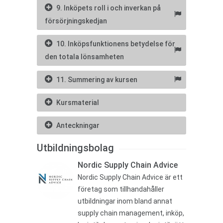
9. Inköpets roll i och inverkan på
försörjningskedjan
10. Inköpsfunktionens betydelse för
den totala lönsamheten
11. Summering av kursen
Kursmaterial
Anteckningar
Utbildningsbolag
Nordic Supply Chain Advice
Nordic Supply Chain Advice är ett
företag som tillhandahåller
utbildningar inom bland annat
supply chain management, inköp,