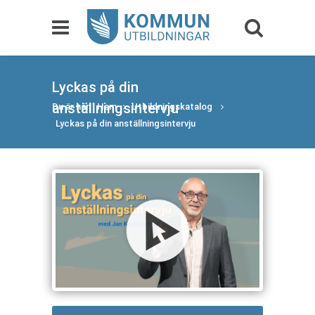
Lyckas på din
anställningsintervju
Du är här:
Hem
Utbildningskatalog
Lyckas på din anställningsintervju