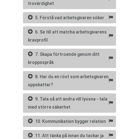
trovärdighet
5. Förstå vad arbetsgivaren söker
6. Se till att matcha arbetsgivarens
kravprofil
7. Skapa förtroende genom ditt
kroppsspråk
8. Har du en röst som arbetsgivaren
uppskattar?
9. Tala så att andra vill lyssna - tala
med större säkerhet
10. Kommunikation bygger relation
11. Att tänka på innan du tackar ja