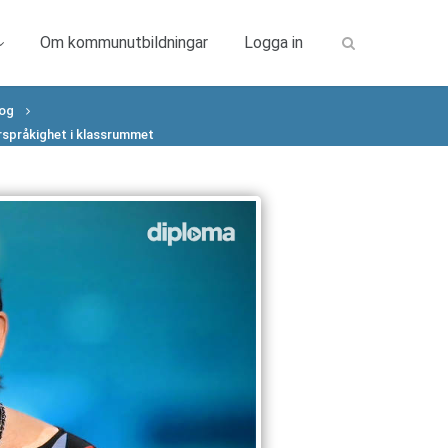
Om kommunutbildningar
Logga in
log
erspråkighet i klassrummet