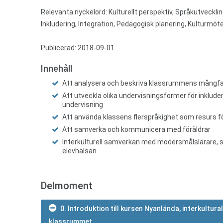
Relevanta nyckelord:
Kulturellt perspektiv, Språkutveckli
Inkludering, Integration, Pedagogisk planering, Kulturmö
Publicerad: 2018-09-01
Innehåll
Att analysera och beskriva klassrummens mångfa
Att utveckla olika undervisningsformer för inklud
undervisning
Att använda klassens flerspråkighet som resurs f
Att samverka och kommunicera med föräldrar
Interkulturell samverkan med modersmålslärare, 
elevhälsan
Delmoment
0. Introduktion till kursen Nyanlända, interkultural
klassrummet