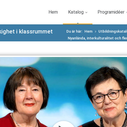
Hem
Katalog
Programidéer
åkighet i klassrummet
Du är här:
Hem
Utbildningskata
Nyanlända, interkulturalitet och fl