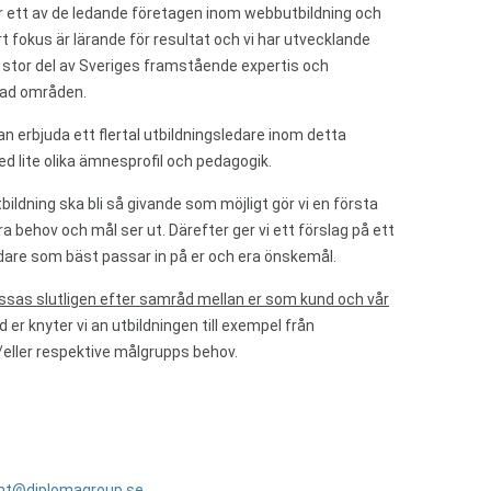
r ett av de ledande företagen inom webbutbildning och
t fokus är lärande för resultat och vi har utvecklande
tor del av Sveriges framstående expertis och
rad områden.
an erbjuda ett flertal utbildningsledare inom detta
 lite olika ämnesprofil och pedagogik.
tbildning ska bli så givande som möjligt gör vi en första
a behov och mål ser ut. Därefter ger vi ett förslag på ett
dare som bäst passar in på er och era önskemål.
assas slutligen efter samråd mellan er som kund och vår
ed er knyter vi an utbildningen till exempel från
ller respektive målgrupps behov.
nt@diplomagroup.se