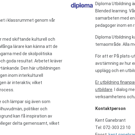
Diploma Utbildning ä
Blended learning. Vår
samarbeten med en s
ghet i klassrummet genom vår
pedagoger inom en 
Diploma Utbildning k
r med skiftande kulturell och
temaområde. Alla med
 Många lärare kan känna att de
garna med de skolpolitiska
För att er På plats-u
g och goda resultat. Arbetet kräver
avstämning av hur er
 nytänkande. Den här utbildningen
upplägg och en utbil
en inom interkulturell
Er utbildning finanp
n är interaktiv, vilket
utbildare
. I dialog m
process.
verksamhetens och/e
re och lämpar sig även som
Kontaktperson
kolhuvudmän, politiker och
grund kan få inspiration av
Kent Ganebrant
kolleger delta gemensamt, vilket
Tel: 072-303 23 10
Epost:
kent.ganebra