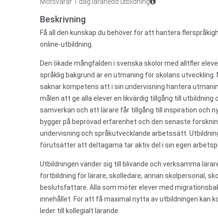
Motsvarar 1 dag lärarledd utbildning
Beskrivning
Få all den kunskap du behöver för att hantera flerspråki
online-utbildning.
Den ökade mångfalden i svenska skolor med alltfler eleve
språklig bakgrund är en utmaning för skolans utveckling.
saknar kompetens att i sin undervisning hantera utmanin
målen att ge alla elever en likvärdig tillgång till utbildnin
samverkan och att lärare får tillgång till inspiration och
bygger på beprövad erfarenhet och den senaste forskning
undervisning och språkutvecklande arbetssätt. Utbildninge
förutsätter att deltagarna tar aktiv del i sin egen arbets
Utbildningen vänder sig till blivande och verksamma lära
fortbildning för lärare, skolledare, annan skolpersonal, s
beslutsfattare. Alla som möter elever med migrationsbak
innehållet. För att få maximal nytta av utbildningen kan 
leder till kollegialt lärande.