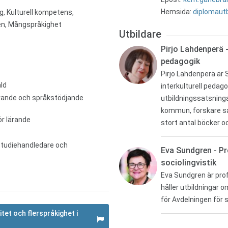
Hemsida:
diplomautb
ng, Kulturell kompetens,
ten, Mångspråkighet
Utbildare
Pirjo Lahdenperä -
pedagogik
Pirjo Lahdenperä är 
ld
interkulturell pedago
erande och språkstödjande
utbildningssatsninga
kommun, forskare sam
ör lärande
stort antal böcker o
studiehandledare och
Eva Sundgren - Pr
sociolingvistik
Eva Sundgren är prof
håller utbildningar 
för Avdelningen för 
itet och flerspråkighet i