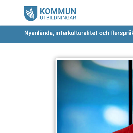
Nyanlända, interkulturalitet och flerspr