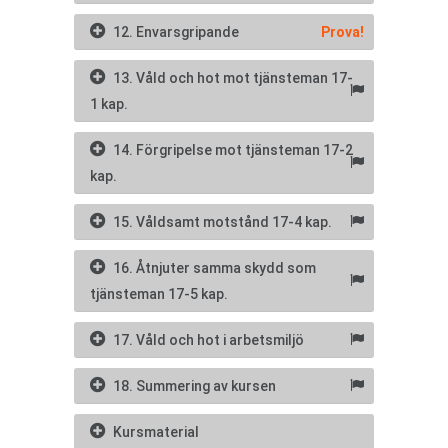
12. Envarsgripande
Prova!
13. Våld och hot mot tjänsteman 17-
1 kap.
14. Förgripelse mot tjänsteman 17-2
kap.
15. Våldsamt motstånd 17-4 kap.
16. Åtnjuter samma skydd som
tjänsteman 17-5 kap.
17. Våld och hot i arbetsmiljö
18. Summering av kursen
Kursmaterial