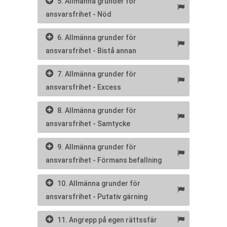
5. Allmänna grunder för
ansvarsfrihet - Nöd
6. Allmänna grunder för
ansvarsfrihet - Bistå annan
7. Allmänna grunder för
ansvarsfrihet - Excess
8. Allmänna grunder för
ansvarsfrihet - Samtycke
9. Allmänna grunder för
ansvarsfrihet - Förmans befallning
10. Allmänna grunder för
ansvarsfrihet - Putativ gärning
11. Angrepp på egen rättssfär