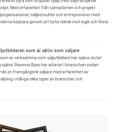
en kreativ byrå som erbjuder hjälp med säljfrämjande
ncept. Med erfarenhet från samarbeten och projekt
ljorganisationer, säljkonsulter och entreprenörer med
nderna köpbara genom att byta teknik mot logik och finna
ljutbildaren som är aktiv som säljare
 som är verksamma som säljutbildare har själva slutat
ig själva. Rasmus Biasi har arbetat i branschen sedan
ande en framgångsrik säljare med erfarenhet av
ljning i många olika typer av branscher och