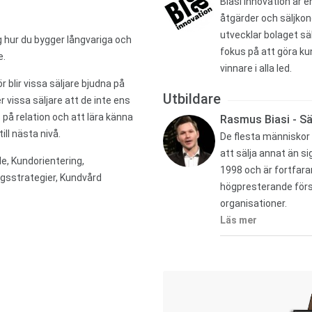
Biasi Innovation är 
åtgärder och säljko
utvecklar bolaget sä
ig hur du bygger långvariga och
fokus på att göra ku
e.
vinnare i alla led.
 blir vissa säljare bjudna på
Utbildare
r vissa säljare att de inte ens
på relation och att lära känna
Rasmus Biasi - Sä
ill nästa nivå.
De flesta människor
att sälja annat än s
, Kundorientering,
1998 och är fortfar
ingsstrategier, Kundvård
högpresterande försä
organisationer.
Läs mer