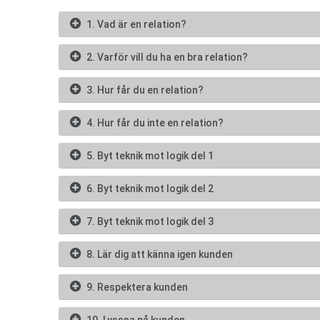
1. Vad är en relation?
2. Varför vill du ha en bra relation?
3. Hur får du en relation?
4. Hur får du inte en relation?
5. Byt teknik mot logik del 1
6. Byt teknik mot logik del 2
7. Byt teknik mot logik del 3
8. Lär dig att känna igen kunden
9. Respektera kunden