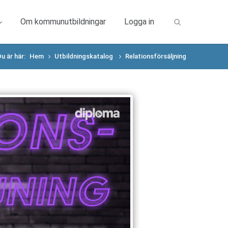
Om kommunutbildningar
Logga in
u är här:
Hem
Utbildningskatalog
Relationsförsäljning