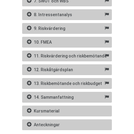
7. SWOT och WBS
8. Intressentanalys
9. Riskvärdering
10. FMEA
11. Riskvärdering och riskbemötande
12. Riskåtgärdsplan
13. Riskbemötande och riskbudget
14. Sammanfattning
Kursmaterial
Anteckningar