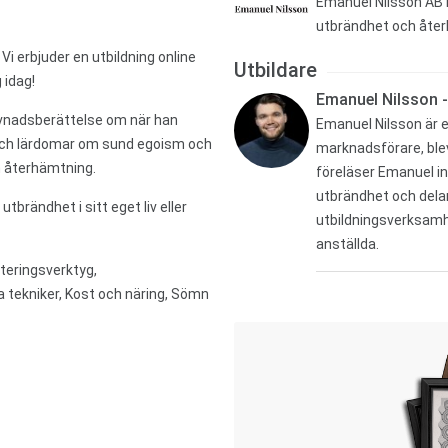
Emanuel Nilsson AB h
utbrändhet och åte
Vi erbjuder en utbildning online
Utbildare
 idag!
Emanuel Nilsson -
evnadsberättelse om när han
Emanuel Nilsson är e
och lärdomar om sund egoism och
marknadsförare, blev 
nn återhämtning.
föreläser Emanuel in
utbrändhet och delar
 utbrändhet i sitt eget liv eller
utbildningsverksamhe
anställda.
teringsverktyg,
 tekniker, Kost och näring, Sömn