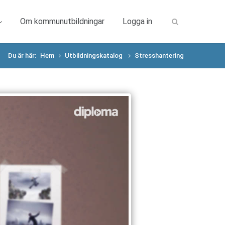
Om kommunutbildningar
Logga in
Du är här:
Hem
Utbildningskatalog
Stresshantering