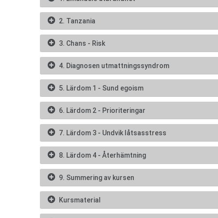
2. Tanzania
3. Chans - Risk
4. Diagnosen utmattningssyndrom
5. Lärdom 1 - Sund egoism
6. Lärdom 2 - Prioriteringar
7. Lärdom 3 - Undvik låtsasstress
8. Lärdom 4 - Återhämtning
9. Summering av kursen
Kursmaterial