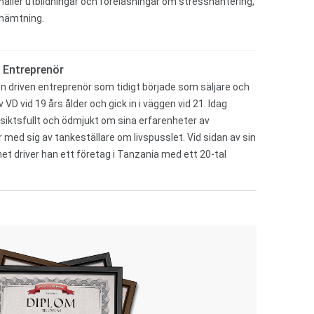
åller utbildningar och föreläsningar om stresshantering,
rhämtning.
 Entreprenör
n driven entreprenör som tidigt började som säljare och
VD vid 19 års ålder och gick in i väggen vid 21. Idag
siktsfullt och ödmjukt om sina erfarenheter av
 med sig av tankeställare om livspusslet. Vid sidan av sin
t driver han ett företag i Tanzania med ett 20-tal