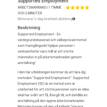
Supported Employment
ARBETSMARKNAD | 1 TIMME
OCH 2 MINUTER
Motsvarar ½ dag lärarledd utbildning
Beskrivning
Supported Employment - En
värdegrundsbaserad och välbeprövad metod
som framgångsrikt hjälper personer i
verksamheter vars mål är att stötta
människor in på arbetsmarknaden genom
anställning!
I den här utbildningen kommer du att lära dig
metoden "Supported Employment". Supported
Employment (SE) är en metod som är
utarbetad för att stötta personer som av olika
skäl har svårt att få, återgå till, och behålla en
anställning på den öppna arbetsmarknaden.
Metoden bygger på den så kallade "placera,