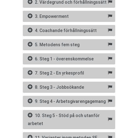
2. Värdegrund och förhållningssätt
3. Empowerment
4. Coachande förhållningssätt
5. Metodens fem steg
6. Steg 1 - överenskommelse
7. Steg 2 - En yrkesprofil
8. Steg 3 - Jobbsökande
9. Steg 4 - Arbetsgivarengagemang
10. Steg 5 - Stöd på och utanför
arbetet
11. Varianter inom metoden SE