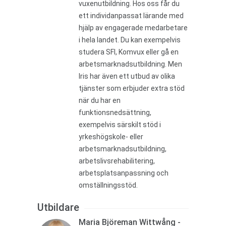
vuxenutbildning. Hos oss får du
ett individanpassat lärande med
hjälp av engagerade medarbetare
i hela landet. Du kan exempelvis
studera SFI, Komvux eller gå en
arbetsmarknadsutbildning. Men
Iris har även ett utbud av olika
tjänster som erbjuder extra stöd
när du har en
funktionsnedsättning,
exempelvis särskilt stöd i
yrkeshögskole- eller
arbetsmarknadsutbildning,
arbetslivsrehabilitering,
arbetsplatsanpassning och
omställningsstöd.
Utbildare
Maria Björeman Wittwång -