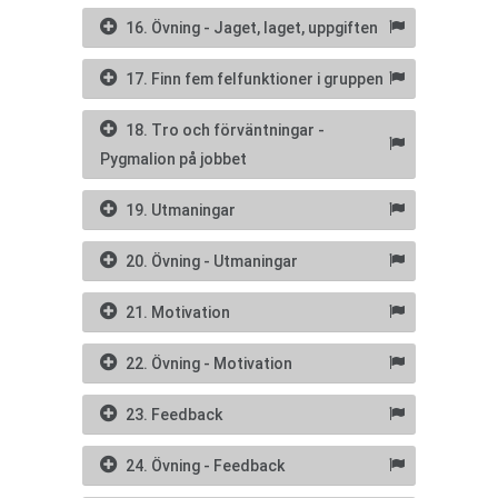
16. Övning - Jaget, laget, uppgiften
17. Finn fem felfunktioner i gruppen
18. Tro och förväntningar -
Pygmalion på jobbet
19. Utmaningar
20. Övning - Utmaningar
21. Motivation
22. Övning - Motivation
23. Feedback
24. Övning - Feedback