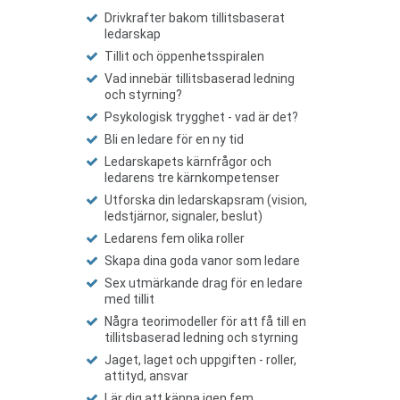
Drivkrafter bakom tillitsbaserat
ledarskap
Tillit och öppenhetsspiralen
Vad innebär tillitsbaserad ledning
och styrning?
Psykologisk trygghet - vad är det?
Bli en ledare för en ny tid
Ledarskapets kärnfrågor och
ledarens tre kärnkompetenser
Utforska din ledarskapsram (vision,
ledstjärnor, signaler, beslut)
Ledarens fem olika roller
Skapa dina goda vanor som ledare
Sex utmärkande drag för en ledare
med tillit
Några teorimodeller för att få till en
tillitsbaserad ledning och styrning
Jaget, laget och uppgiften - roller,
attityd, ansvar
Lär dig att känna igen fem