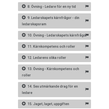
8. Övning - Ledare för en ny tid
9. Ledarskapets kärnfrågor - din
ledarskapsram
10. Övning - Ledarskapets kärnfrågor
11. Kärnkompetens och roller
12. Ledarens olika roller
13. Övning - Kärnkompetens och
roller
14. Sex utmärkande drag för en
ledare
15. Jaget, laget, uppgiften