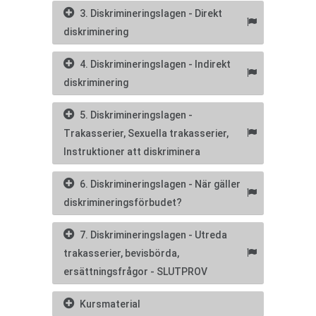
3. Diskrimineringslagen - Direkt
diskriminering
4. Diskrimineringslagen - Indirekt
diskriminering
5. Diskrimineringslagen -
Trakasserier, Sexuella trakasserier,
Instruktioner att diskriminera
6. Diskrimineringslagen - När gäller
diskrimineringsförbudet?
7. Diskrimineringslagen - Utreda
trakasserier, bevisbörda,
ersättningsfrågor - SLUTPROV
Kursmaterial